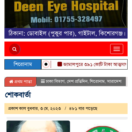
Toggle
naviga
শিরোনাম
জামালপুরে ৩৯১ কোটি টাকা আত্মসাৎ, জামায়
ঢাকা বিভাগ
,
দেশ প্রতিদিন
,
শিরোনাম
,
সারাদেশ
প্রথম পাতা
শোকবার্তা
প্রকাশ কাল বুধবার, ৩ মে, ২০২৩
৪৮১ বার পড়েছে