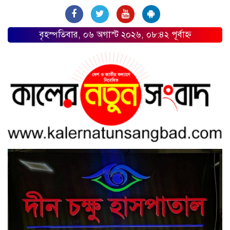
বৃহস্পতিবার, ০৬ অগাস্ট ২০২৬, ০৮:৪২ পূর্বাহ্ন