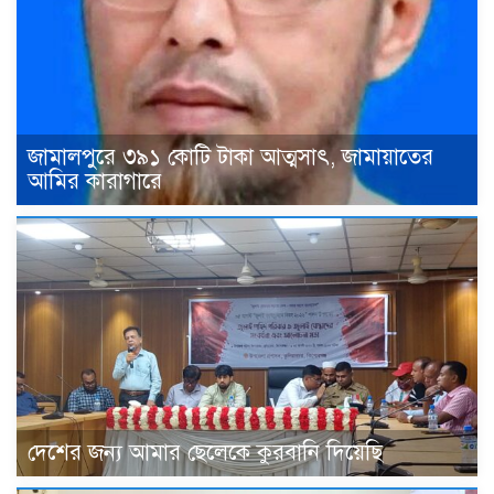
জামালপুরে ৩৯১ কোটি টাকা আত্মসাৎ, জামায়াতের
আমির কারাগারে
দেশের জন্য আমার ছেলেকে কুরবানি দিয়েছি