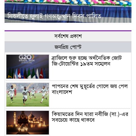
নিকলীতে জুলাই গণঅভ্যুত্থান দিবস পালিত
সর্বশেষ প্রকাশ
জনপ্রিয় পোস্ট
ব্রাজিলে শুরু হচ্ছে অর্থনৈতিক জোট
জি-টোয়েন্টির ১৯তম সম্মেলন
পাপনের শেষ মুহূর্তের গোলে জয় পেল
বাংলাদেশ
কিয়ামতের দিন যারা নবীজি (সা.)-এর
সবচেয়ে কাছে থাকবে