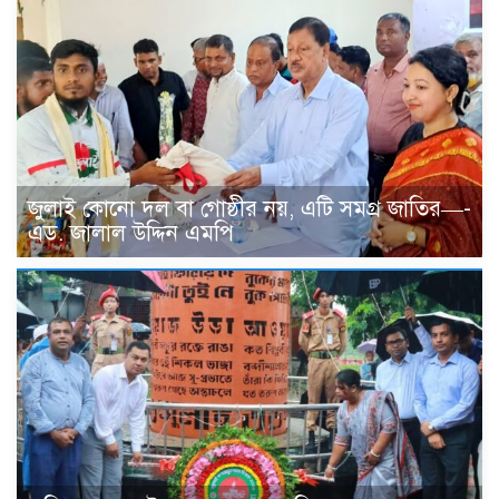
জুলাই কোনো দল বা গোষ্ঠীর নয়, এটি সমগ্র জাতির—-
এড. জালাল উদ্দিন এমপি