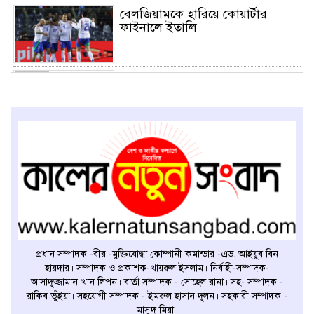
বেলজিয়ামকে হারিয়ে কোয়ার্টার
ফাইনালে ইতালি
শুক্রবারের ম্যাচের পর কনমেবল
অঞ্চলের পূর্ণাঙ্গ পয়েন্ট টেবিল
প্রধান সম্পাদক -বীর -মুক্তিযোদ্ধা কোম্পানী কমান্ডার -এড. আইয়ুব বিন
হায়দার। সম্পাদক ও প্রকাশক-খায়রুল ইসলাম। নির্বাহী-সম্পাদক-
আসাদুজ্জামান খান লিপন। বার্তা সম্পাদক - সোহেল রানা। সহ- সম্পাদক -
রাকিব ভুঁইয়া। সহযোগী সম্পাদক - ইমরুল হাসান দুলন। সহকারী সম্পাদক -
মাসুদ মিয়া।