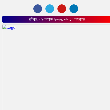
রবিবার, ০৯ অগাস্ট ২০২৬, ০৮:১২ অপরাহ্ন