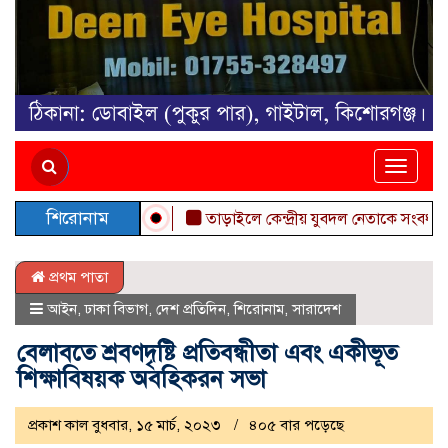
Toggle
naviga
শিরোনাম
তাড়াইলে কেন্দ্রীয় যুবদল নেতাকে সংবর্ধনা
“ব
প্রথম পাতা
আইন
,
ঢাকা বিভাগ
,
দেশ প্রতিদিন
,
শিরোনাম
,
সারাদেশ
বেলাবতে শ্রবণদৃষ্টি প্রতিবন্ধীতা এবং একীভূত
শিক্ষাবিষয়ক অবহিকরন সভা
প্রকাশ কাল বুধবার, ১৫ মার্চ, ২০২৩
৪০৫ বার পড়েছে