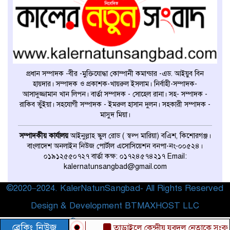
প্রধান সম্পাদক -বীর -মুক্তিযোদ্ধা কোম্পানী কমান্ডার -এড. আইয়ুব বিন
হায়দার। সম্পাদক ও প্রকাশক-খায়রুল ইসলাম। নির্বাহী-সম্পাদক-
আসাদুজ্জামান খান লিপন। বার্তা সম্পাদক - সোহেল রানা। সহ- সম্পাদক -
রাকিব ভুঁইয়া। সহযোগী সম্পাদক - ইমরুল হাসান দুলন। সহকারী সম্পাদক -
মাসুদ মিয়া।
সম্পাদকীয় কার্যালয়
আইনুল্লাহ স্কুল রোড ( স্বল্প মারিয়া) বএিশ, কিশোরগঞ্জ।
বাংলাদেশ অনলাইন নিউজ পোর্টাল এসোসিয়েশন বনপা-নং-০০৫২৪।
০১৯১২৫৫০৭২৭ বার্তা কক্ষ: ০১৭২৪৫৭৪২১৭ Email:
kalernatunsangbad@gmail.com
©2020–2024. KalerNatunSangbad- All Rights Reserved
Design & Development BTMAXHOST LLC
প্রযুক্তি সহায়তায়
BTMAXHOST
ব্রেকিং নিউজ
তাড়াইলে কেন্দ্রীয় যুবদল নেতাকে সংবর্ধনা