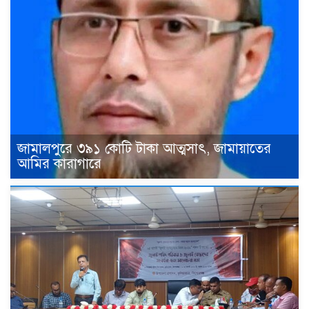
জামালপুরে ৩৯১ কোটি টাকা আত্মসাৎ, জামায়াতের
আমির কারাগারে