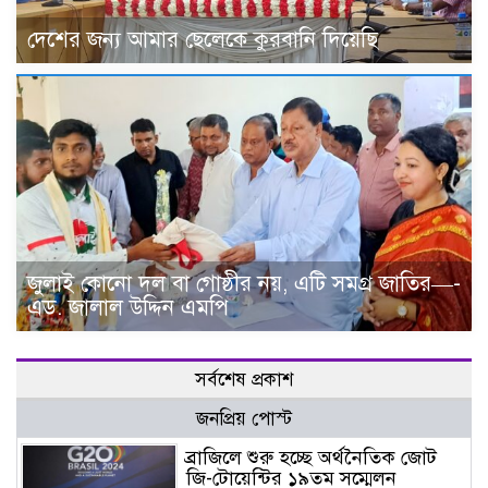
দেশের জন্য আমার ছেলেকে কুরবানি দিয়েছি
জুলাই কোনো দল বা গোষ্ঠীর নয়, এটি সমগ্র জাতির—-
এড. জালাল উদ্দিন এমপি
সর্বশেষ প্রকাশ
জনপ্রিয় পোস্ট
ব্রাজিলে শুরু হচ্ছে অর্থনৈতিক জোট
জি-টোয়েন্টির ১৯তম সম্মেলন