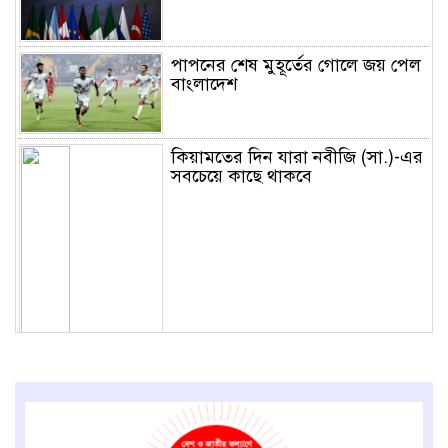
পাপনের শেষ মুহূর্তের গোলে জয় পেল
বাংলাদেশ
কিয়ামতের দিন যারা নবীজি (সা.)-এর
সবচেয়ে কাছে থাকবে