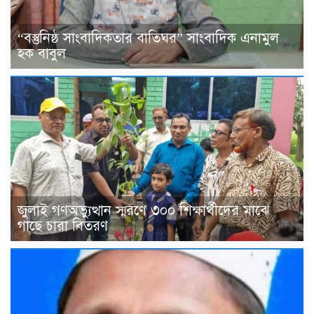
“বস্তুনিষ্ঠ সাংবাদিকতার বাতিঘর” সাংবাদিক এনামুল
হক বাবুল
জুলাই গণঅভ্যুত্থান স্মরণে ৩০০ শিক্ষার্থীদের মাঝে
গাছে চারা বিতরণ