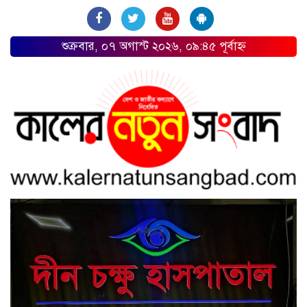
শুক্রবার, ০৭ অগাস্ট ২০২৬, ০৯:৪৫ পূর্বাহ্ন