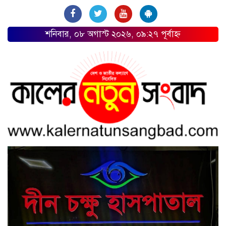
শনিবার, ০৮ অগাস্ট ২০২৬, ০৯:২৭ পূর্বাহ্ন