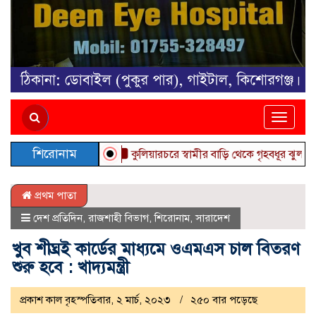
Toggle
naviga
শিরোনাম
কুলিয়ারচরে স্বামীর বাড়ি থেকে গৃহবধূর ঝুলন্ত মরদেহ
প্রথম পাতা
দেশ প্রতিদিন
,
রাজশাহী বিভাগ
,
শিরোনাম
,
সারাদেশ
খুব শীঘ্রই কার্ডের মাধ্যমে ওএমএস চাল বিতরণ
শুরু হবে : খাদ্যমন্ত্রী
প্রকাশ কাল বৃহস্পতিবার, ২ মার্চ, ২০২৩
২৫০ বার পড়েছে