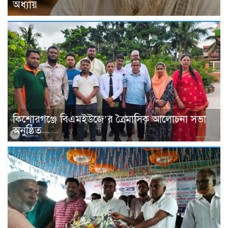
অধ্যায়
কিশোরগঞ্জে বিএমইউজে’র ত্রৈমাসিক আলোচনা সভা
অনুষ্ঠিত