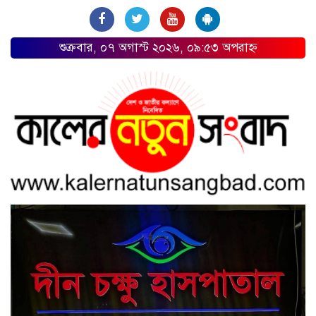
শুক্রবার, ০৭ অগাস্ট ২০২৬, ০৯:৫৩ অপরাহ্ন