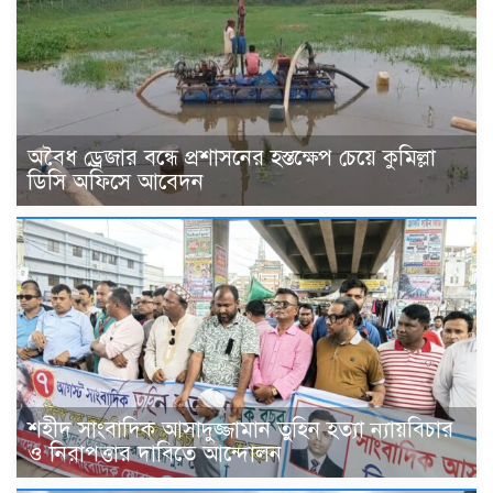
অবৈধ ড্রেজার বন্ধে প্রশাসনের হস্তক্ষেপ চেয়ে কুমিল্লা
ডিসি অফিসে আবেদন
শহীদ সাংবাদিক আসাদুজ্জামান তুহিন হত্যা ন্যায়বিচার
ও নিরাপত্তার দাবিতে আন্দোলন