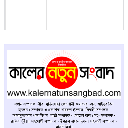
প্রধান সম্পাদক -বীর -মুক্তিযোদ্ধা কোম্পানী কমান্ডার -এড. আইয়ুব বিন
হায়দার। সম্পাদক ও প্রকাশক-খায়রুল ইসলাম। নির্বাহী-সম্পাদক-
আসাদুজ্জামান খান লিপন। বার্তা সম্পাদক - সোহেল রানা। সহ- সম্পাদক -
রাকিব ভুঁইয়া। সহযোগী সম্পাদক - ইমরুল হাসান দুলন। সহকারী সম্পাদক -
মাসুদ মিয়া।