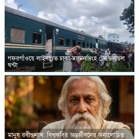
গফরগাঁওয়ে লাইনচ্যুত ঢাকা-ময়মনসিংহ ট্রেন চলাচল
ঘন্টা
মানুষ রবীন্দ্রনাথ: বিশ্বকবির অন্তর্জীবনের অনালোচিত