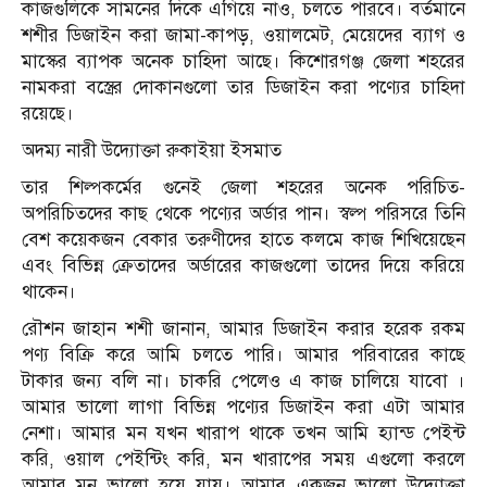
কাজগুলিকে সামনের দিকে এগিয়ে নাও, চলতে পারবে। বর্তমানে
শশীর ডিজাইন করা জামা-কাপড়, ওয়ালমেট, মেয়েদের ব্যাগ ও
মাস্কের ব্যাপক অনেক চাহিদা আছে। কিশোরগঞ্জ জেলা শহরের
নামকরা বস্ত্রের দোকানগুলো তার ডিজাইন করা পণ্যের চাহিদা
রয়েছে।
অদম্য নারী উদ্যোক্তা রুকাইয়া ইসমাত
তার শিল্পকর্মের গুনেই জেলা শহরের অনেক পরিচিত-
অপরিচিতদের কাছ থেকে পণ্যের অর্ডার পান। স্বল্প পরিসরে তিনি
বেশ কয়েকজন বেকার তরুণীদের হাতে কলমে কাজ শিখিয়েছেন
এবং বিভিন্ন ক্রেতাদের অর্ডারের কাজগুলো তাদের দিয়ে করিয়ে
থাকেন।
রৌশন জাহান শশী জানান, আমার ডিজাইন করার হরেক রকম
পণ্য বিক্রি করে আমি চলতে পারি। আমার পরিবারের কাছে
টাকার জন্য বলি না। চাকরি পেলেও এ কাজ চালিয়ে যাবো ।
আমার ভালো লাগা বিভিন্ন পণ্যের ডিজাইন করা এটা আমার
নেশা। আমার মন যখন খারাপ থাকে তখন আমি হ্যান্ড পেইন্ট
করি, ওয়াল পেইন্টিং করি, মন খারাপের সময় এগুলো করলে
আমার মন ভালো হয়ে যায়। আমার একজন ভালো উদ্যোক্তা