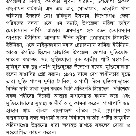
উপজেলার নির্বাহী কর্মকর্তা লুবনা শারমিন, উপজেলা প্রকল্প
বাস্তবায়ন কর্মকর্তা এস এম আবু মোতালেব, তাড়াইল থানা
অফিসার ইনচার্জ মোঃ রফিকুল ইসলাম, কিশোরগঞ্জ জেলা
পরিষদের সদস্য একে এম সম্রাট, উপজেলা মহিলা ভাইস
চেয়ারম্যান নার্গিস আক্তার, এমদাদুল হক রতন চেয়ারম্যান
জাওয়ার ইউনিয়ন, আশরাফ উদ্দিন ভূইয়া চেয়ারম্যান দিগদাইর
ইউনিয়ন, একে মাইনুজ্জামান নবাব চেয়ারম্যান দামিহা ইউনিয়ন,
আরও উপস্থিত ছিলেন তাড়াইল উপজেলা জেলার মুক্তিযোদ্ধা
সাবেক কমান্ডর সহ মুক্তিযোদ্ধা বৃন্দ।জাতীয় পার্টি মহাসচিব
মুজিবুল হক চুন্নু এমপি মুক্তিযুদ্ধের উদ্দেশ্যে বলেন, মুক্তিযোদ্ধারা
হলেন বাঙালির শ্রেষ্ঠ সন্তান। ১৯৭১ সালে দেশ স্বাধীনতার যুদ্ধে
তারা মুক্তি পাগল দুর্দান্ত সৈনিক, আগামী দিনে মুক্তিযোদ্ধাূদের
বিভিন্ন দাবি দাবা পূরণ করতে তিনি প্রতিশ্রুতি দিয়েছেন। পরিশেষে
সকল শহীদের বিদেহী আত্মার মাগফেরাত কামনা করে এবং
মুক্তিযোদ্ধাদের সুস্বাস্থ্য ও দীর্ঘ আয়ু কামনা করেন, পাশাপাশি ৬৮
হাজার গ্রাম বাঁচলে বাংলাদেশ বাঁচবে সেই শ্লোগান কে
বাস্তবায়নের লক্ষ্য আগামী সংসদ নির্বাচনে জাতীয় পার্টির তাড়াইল
করিমগঞ্জের উন্নয়নের ধারা অব্যহত রাখতে সকলের দোয়া ও
সহযোগিতা কামনা করেন।