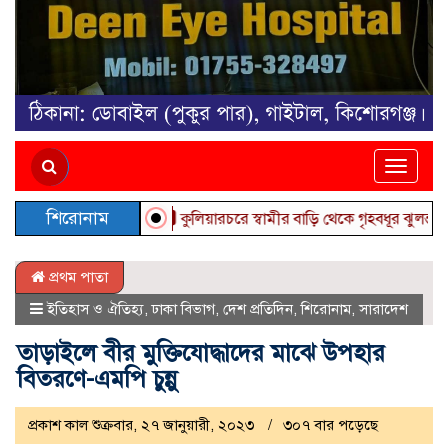
Toggle
naviga
শিরোনাম
কুলিয়ারচরে স্বামীর বাড়ি থেকে গৃহবধূর ঝুলন্ত মরদেহ উদ
প্রথম পাতা
ইতিহাস ও ঐতিহ্য
,
ঢাকা বিভাগ
,
দেশ প্রতিদিন
,
শিরোনাম
,
সারাদেশ
তাড়াইলে বীর মুক্তিযোদ্ধাদের মাঝে উপহার
বিতরণে-এমপি চুন্নু
প্রকাশ কাল শুক্রবার, ২৭ জানুয়ারী, ২০২৩
৩০৭ বার পড়েছে