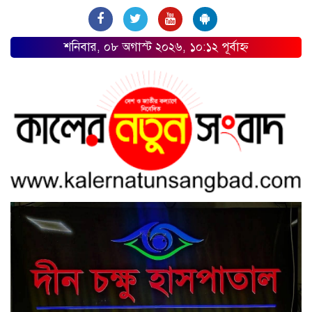
শনিবার, ০৮ অগাস্ট ২০২৬, ১০:১২ পূর্বাহ্ন