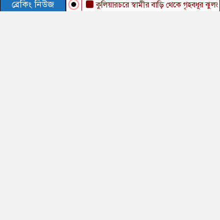
ব্রেকিং নিউজ
কুলিয়ারচরে স্বামীর বাড়ি থেকে গৃহবধূর ঝুলন্ত মরদেহ 