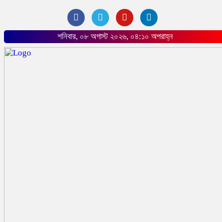
শনিবার, ০৮ অগাস্ট ২০২৬, ০৪:১০ অপরাহ্ন