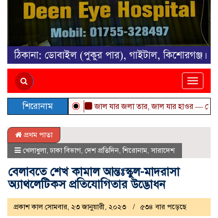
Toggle
naviga
শিরোনাম
জাল যার জলা তার, জাল যার হাওর — মোহাম্মদ আম
প্রথম পাতা
খেলাধুলা
,
ঢাকা বিভাগ
,
দেশ প্রতিদিন
,
শিরোনাম
,
সারাদেশ
বেলাবতে শেখ কামাল আন্তঃস্কুল-মাদরাসা
অ্যাথলেটিকস প্রতিযোগিতার উদ্ভোধন
প্রকাশ কাল সোমবার, ২৩ জানুয়ারী, ২০২৩
৫৩৪ বার পড়েছে