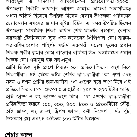
আন্তঃস্কুল ও মাদরাসা অ্যাথলেটিকস প্রতিযোগিতা-২০২৩।
উপজেলা নির্বাহী অফিসার আয়শা জান্নাত তাহেরা সভাপতিত্বে
প্রধান অতিথি হিসেবে উপস্থিত ছিলেন বেলাব উপজেলা পরিষদের
চেয়ারম্যান সমসের জামান ভূইয়া রিটন, এ সময় উপস্থিত ছিলেন
উপজেলা মাধ্যমিক শিক্ষা অফিস শেখ মতিউর রহমান, বেলাব
সরকারী টেকনিক্যাল স্কুল এন্ড কলেজের প্রিন্সিপাল মোঃ হারুন-
অর-রশিদ,বেলাব পাইলট মর্ডাণ সরকারী মডেল স্কুলের প্রধান
শিক্ষক প্রবীর কুমার ঘোম,বাজনাব বালিকা উচ্চ বিদ্যালয়ের প্রধান
শিক্ষক মোঃ এনামুল হক সহ প্রমূখ।
শ্রেণি ভিত্তিক দুটি গ্রুপে বিভক্ত হয়ে প্রতিযোগিতায় অংশ নিবে
শিক্ষার্থীরা। ষষ্ঠ থেকে অষ্টম শ্রেণির ছাত্র-ছাত্রীরা ‘ক’ গ্রুপ এবং
নবম ও দশম শ্রেণির ছাত্র-ছাত্রীরা ‘খ’ গ্রুপের হয়ে অংশ নিবে এই
প্রতিযোগিতায়।‘ক’ গ্রুপের ছাত্র-ছাত্রীরা ১০০ ও ২০০মিটার দৌড়,
হাই জাম্প ও লং জাম্পে অংশ নিবে। ‘খ’ গ্রুপের ছাত্র-ছাত্রীরা
প্রতিদ্বন্দ্বিতা করবে ১০০, ২০০, ৪০০, ৮০০ ও ১৫০০মিটার দৌঁড়,
হাই জাম্প, লং জাম্প, ট্রিপল জাম্প, বর্শা নিক্ষেপ , শট পুট,
ডিসকাস থ্রো এবং ৪ গুনিতক ১০০ মিটার রিলেতে।
শেয়ার করুন