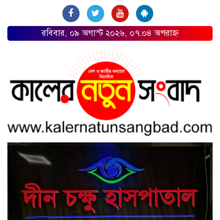
রবিবার, ০৯ অগাস্ট ২০২৬, ০৭:০৪ অপরাহ্ন