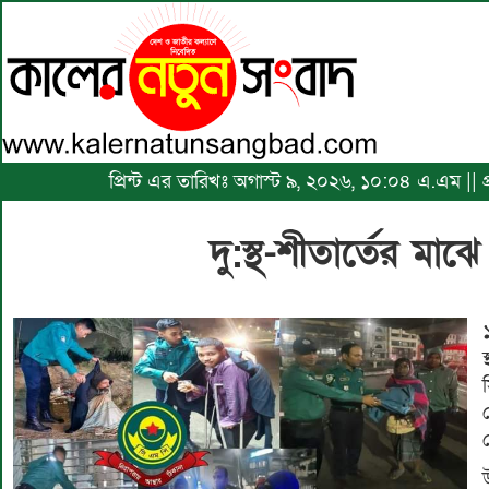
প্রিন্ট এর তারিখঃ অগাস্ট ৯, ২০২৬, ১০:০৪ এ.এম || 
দু:স্থ-শীতার্তের মাঝ