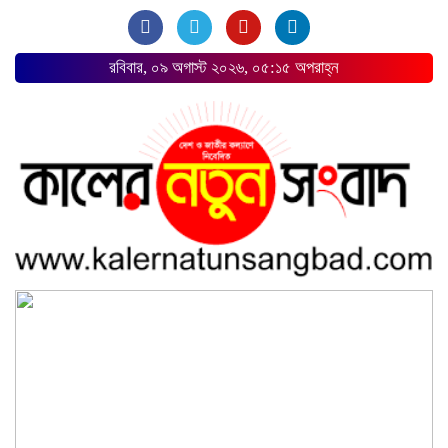
রবিবার, ০৯ অগাস্ট ২০২৬, ০৫:১৫ অপরাহ্ন