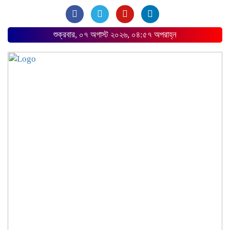
শুক্রবার, ০৭ অগাস্ট ২০২৬, ০৪:৫৭ অপরাহ্ন