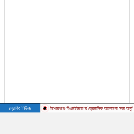
ব্রেকিং নিউজ
কিশোরগঞ্জে বিএমইউজে’র ত্রৈমাসিক আলোচনা সভা অনুষ্ঠিত
ত