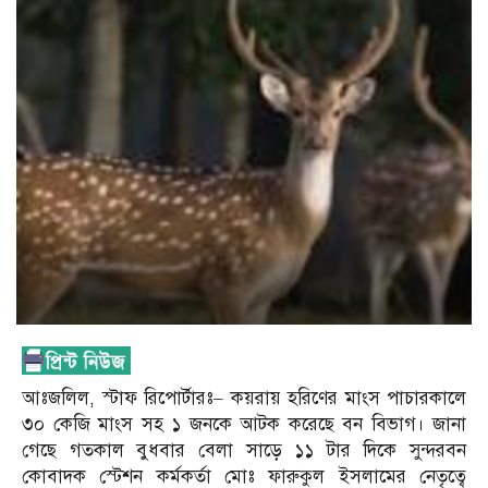
আঃজলিল, স্টাফ রিপোর্টারঃ– কয়রায় হরিণের মাংস পাচারকালে
৩০ কেজি মাংস সহ ১ জনকে আটক করেছে বন বিভাগ। জানা
গেছে গতকাল বুধবার বেলা সাড়ে ১১ টার দিকে সুন্দরবন
কোবাদক স্টেশন কর্মকর্তা মোঃ ফারুকুল ইসলামের নেতৃত্বে