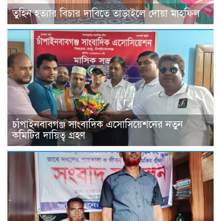
তুহিন হত্যার বিচার দাবিতে তাড়াইলে দোয়া মাহফিল
চাঁপাইনবাবগঞ্জ সাংবাদিক এসোসিয়েশনের নতুন
কমিটির দায়িত্ব গ্রহণ