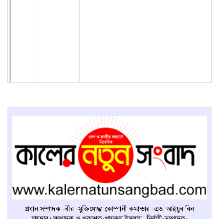
প্রধান সম্পাদক -বীর -মুক্তিযোদ্ধা কোম্পানী কমান্ডার -এড. আইয়ুব বিন
হায়দার। সম্পাদক ও প্রকাশক-খায়রুল ইসলাম। নির্বাহী-সম্পাদক-