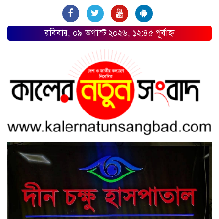
রবিবার, ০৯ অগাস্ট ২০২৬, ১২:৪৫ পূর্বাহ্ন