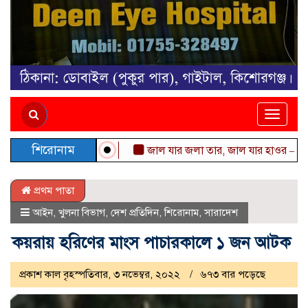
Toggle
naviga
শিরোনাম
জাল যার জলা তার, জাল যার হাওর — মোহাম্
প্রথম পাতা
আইন
,
খুলনা বিভাগ
,
দেশ প্রতিদিন
,
শিরোনাম
,
সারাদেশ
কয়রায় হরিণের মাংস পাচারকালে ১ জন আটক
প্রকাশ কাল বৃহস্পতিবার, ৩ নভেম্বর, ২০২২
৬৭৩ বার পড়েছে