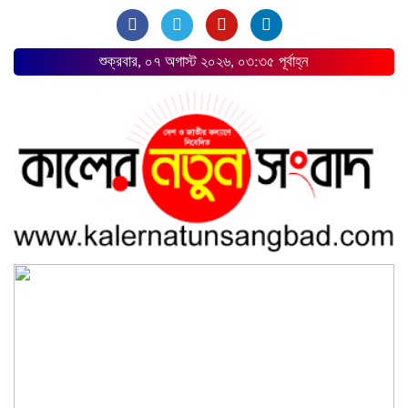
শুক্রবার, ০৭ অগাস্ট ২০২৬, ০৩:৩৫ পূর্বাহ্ন