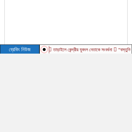
ব্রেকিং নিউজ
তাড়াইলে কেন্দ্রীয় যুবদল নেতাকে সংবর্ধনা
“বস্তুনিষ্ঠ সা