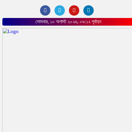
সোমবার, ১০ অগাস্ট ২০২৬, ০৯:১২ পূর্বাহ্ন