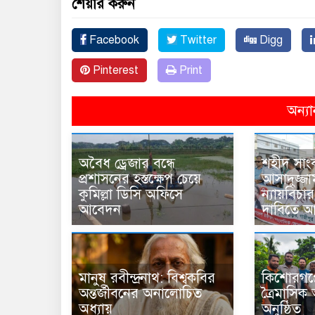
শেয়ার করুন
Facebook
Twitter
Digg
Pinterest
Print
অন্যা
অবৈধ ড্রেজার বন্ধে
শহীদ সাং
প্রশাসনের হস্তক্ষেপ চেয়ে
আসাদুজ্জা
কুমিল্লা ডিসি অফিসে
ন্যায়বিচা
আবেদন
দাবিতে আ
মানুষ রবীন্দ্রনাথ: বিশ্বকবির
কিশোরগঞ্
অন্তর্জীবনের অনালোচিত
ত্রৈমাসি
অধ্যায়
অনুষ্ঠিত