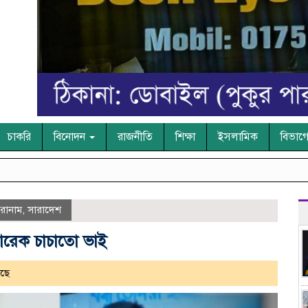
চাকরি
বিনোদন
রাজনীতি
শিক্ষা
ইসলামিক
বিভাগ
রোনাম
,
সারাদেশ
আরেক চাচাতো ভাই
ছে