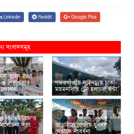
Linkedin
Reddit
Google Plus
ন্য সংবাদসমূহ
বাদিক
মান তুহিন হত্যা
র ও নিরাপত্তার
গফরগাঁওয়ে লাইনচ্যুত ঢাকা-
ন্দোলন
ময়মনসিংহ ট্রেন চলাচল ঘন্টা
জে বিএমইউজে’র
ক আলোচনা সভা
তাড়াইলে কেন্দ্রীয় যুবদল
নেতাকে সংবর্ধনা