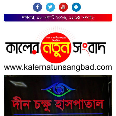
শনিবার, ০৮ অগাস্ট ২০২৬, ০১:০৩ অপরাহ্ন