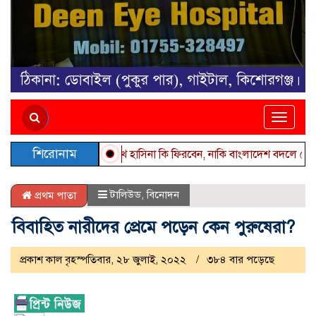
Toggle
naviga
শিরোনাম
শেখ হাসিনা কি ফিরবেন, নাকি বাংলাদেশ বদলে গেছে?
কু
টালিউড
,
বিনোদন
প্রথম পাতা
বিবাহিত নারীদের প্রেমে পড়েন কেন পুরুষেরা?
প্রকাশ কাল বৃহস্পতিবার, ২৮ জুলাই, ২০২২
৩৮৪ বার পড়েছে