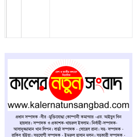
প্রধান সম্পাদক -বীর -মুক্তিযোদ্ধা কোম্পানী কমান্ডার -এড. আইয়ুব বিন
হায়দার। সম্পাদক ও প্রকাশক-খায়রুল ইসলাম। নির্বাহী-সম্পাদক-
আসাদুজ্জামান খান লিপন। বার্তা সম্পাদক - সোহেল রানা। সহ- সম্পাদক -
রাকিব ভুঁইয়া। সহযোগী সম্পাদক - ইমরুল হাসান দুলন। সহকারী সম্পাদক -