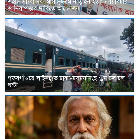
শহীদ সাংবাদিক আসাদুজ্জামান তুহিন হত্যা ন্যায়বিচার
ও নিরাপত্তার দাবিতে আন্দোলন
গফরগাঁওয়ে লাইনচ্যুত ঢাকা-ময়মনসিংহ ট্রেন চলাচল
ঘন্টা