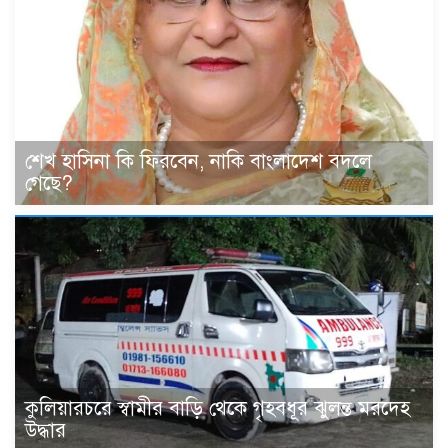
শেখ হাসিনা কি ফিরবেন, নাকি বাংলাদেশ বদলে
গেছে?
কুলিয়ারচরে স্বামীর বাড়ি থেকে গৃহবধূর ঝুলন্ত মরদেহ
উদ্ধার