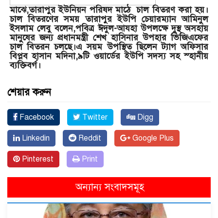
মাঝে,তারাপুর ইউনিয়ন পরিষদ মাঠে চাল বিতরণ করা হয়।
চাল বিতরণের সময় তারাপুর ইউপি চেয়ারম্যান আমিনুল
ইসলাম লেবু বলেন,পবিত্র ঈদুল-আযহা উপলক্ষে দুস্থ অসহায়
মানুষের জন্য প্রধানমন্ত্রী শেখ হাসিনার উপহার ভিজিএফের
চাল বিতরন চলছে।এ সয়ম উপস্থিত ছিলেন ট্যাগ অফিসার
বিপ্লব হাসান মদিনা,৯টি ওয়ার্ডের ইউপি সদস্য সহ স্হানীয়
ব্যক্তিবর্গ।
শেয়ার করুন
Facebook
Twitter
Digg
Linkedin
Reddit
Google Plus
Pinterest
Print
অন্যান্য সংবাদসমূহ