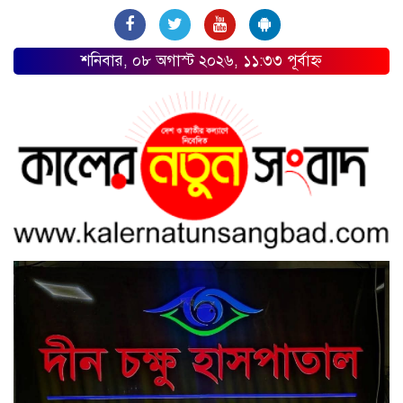
শনিবার, ০৮ অগাস্ট ২০২৬, ১১:৩৩ পূর্বাহ্ন