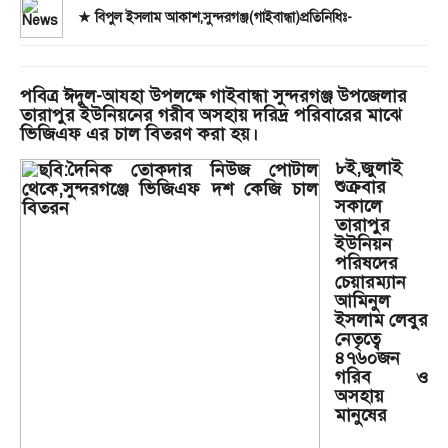
★ বিপুল ইসলাম আকাশ,সুন্দরগঞ্জ(গাইবান্ধা)প্রতিনিধিঃ-
পবিত্র ঈদুল-আযহা উপলক্ষে গাইবান্ধা সুন্দরগঞ্জ উপজেলার
তারাপুর ইউনিয়নের গরীব অসহায় দরিদ্র পরিবারের মাঝে
ভিজিএফ এর চাল বিতরণ করা হয়।
৮ই,জুলাই
শুক্রবার
সকালে
তারাপুর
ইউনিয়ন
পরিষদের
চেয়ারম্যান
আমিনুল
ইসলাম লেবুর
নেতৃত্বে
৪৭৬০জন
গরিব ও
অসহায়
মানুষের