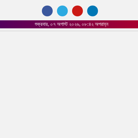
শুক্রবার, ০৭ অগাস্ট ২০২৬, ০৮:৪২ অপরাহ্ন