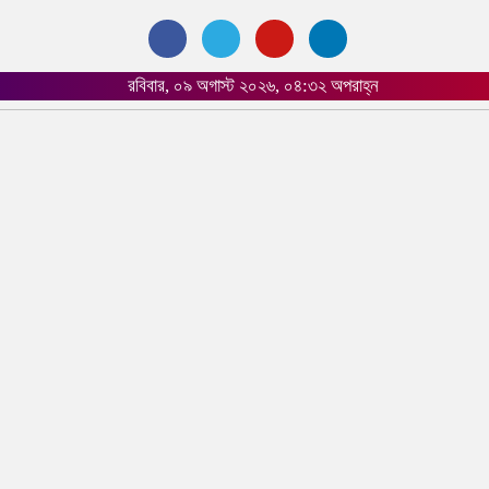
রবিবার, ০৯ অগাস্ট ২০২৬, ০৪:৩২ অপরাহ্ন