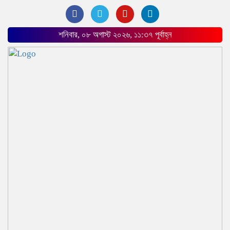
শনিবার, ০৮ অগাস্ট ২০২৬, ১১:৩৭ পূর্বাহ্ন