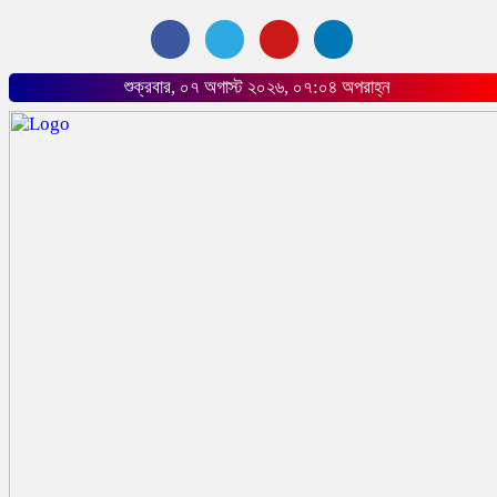
শুক্রবার, ০৭ অগাস্ট ২০২৬, ০৭:০৪ অপরাহ্ন