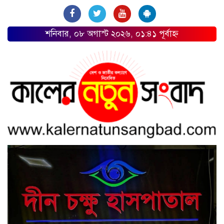
শনিবার, ০৮ অগাস্ট ২০২৬, ০১:৪১ পূর্বাহ্ন