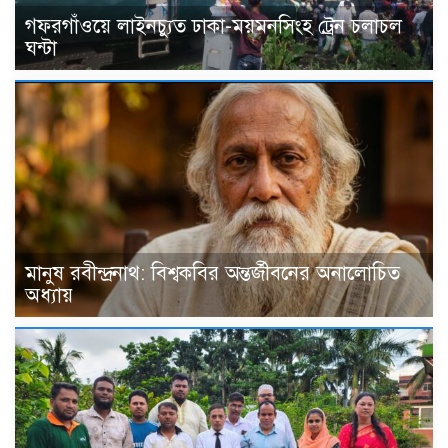
গফরগাঁওয়ে লাইনচ্যুত ঢাকা-ময়মনসিংহ ট্রেন চলাচল
ঘন্টা
মানুষ রবীন্দ্রনাথ: বিশ্বকবির অন্তর্জীবনের অনালোচিত
অধ্যায়