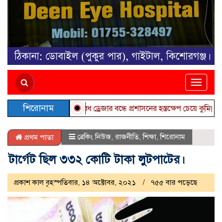
Toggle
naviga
শিরোনাম
অবৈধ ড্রেজার বন্ধে প্রশাসনের হস্তক্ষেপ চেয়ে কুমিল্লা ডিসি 
ব্রেকিং নিউজ
,
রাজনীতি
,
শিক্ষা
,
শিরোনাম
প্রথম পাতা
টার্গেট ছিল ৩৩২ কোটি টাকা লুটপাটের।
প্রকাশ কাল বৃহস্পতিবার, ১৪ অক্টোবর, ২০২১
৭৫৫ বার পড়েছে