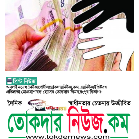
অনলাইনডেস্ক:নিউজপোর্টালতোকদারনিউজ.কম,এরনিউজইডিটরও
প্রতিষ্ঠাতা:মোঃমোশারফ হোসেন তোকদার লিমন,রংপুর বিভাগঃ-