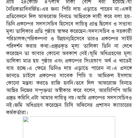
প্রায় ২৪কোটি ৪৭লাখ টাকা বেশি ধরা হয়েছে।যা
নৈতিকতাবিবর্জিত।এর জন্য পিডি দায় এড়াতে পারেন না।একই
প্রতিবেদনে দিল আফরোজ বিনতে আছিরকে দায়ী করে বলা হয়-
তিনি প্রকল্পের সদস্যসচিব হিসেবে দায়িত্ব প্রাপ্ত ছিলেন ও সম্ভাব্য
মূল্য তালিকার প্রতি পৃষ্ঠায় স্বাক্ষর করেছেন।সদস্যসচিব ও সহকারী
পরিচালক(পরিকল্পনা ও উন্নয়ন)হিসেবে তারও প্রকল্পের সাইট
পরিদর্শন করার কথা।প্রস্তুতকৃত মূল্য তালিকা তিনি না দেখে
করেছেন তা ভাবার কোনো অবকাশ নেই।ভূমি অধিগ্রহণের মূল্য
তালিকা মাত্র ছয় পৃষ্ঠার এবং প্রকল্পের সিংহভাগ অর্থ এ খাতেই
ব্যয় হচ্ছে।এ ক্ষেত্রে তিনিও দায় এড়াতে পারেন না।এ প্রসঙ্গে
জানতে চাইলে প্রকল্পের সাবেক পিডি ড. আমিরুল ইসলাম
কোনো মন্তব্য করতে রাজি হননি।তবে দিল আফরোজ বিনতে
আছির নিজের সম্পৃক্ততা অস্বীকার করে বলেন, আরডিপিপি আমি
প্রস্তুত করিনি,এটা আমার দায়িত্ব নয়।আমি প্রকল্পের সদস্যসচিবও
নই।জমি অধিগ্রহণ করেছেন ডিসি অফিসের প্রশাসন ক্যাডারের
কর্মকর্তারা।