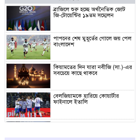
ব্রাজিলে শুরু হচ্ছে অর্থনৈতিক জোট
জি-টোয়েন্টির ১৯তম সম্মেলন
পাপনের শেষ মুহূর্তের গোলে জয় পেল
বাংলাদেশ
কিয়ামতের দিন যারা নবীজি (সা.)-এর
সবচেয়ে কাছে থাকবে
বেলজিয়ামকে হারিয়ে কোয়ার্টার
ফাইনালে ইতালি
শুক্রবারের ম্যাচের পর কনমেবল
অঞ্চলের পূর্ণাঙ্গ পয়েন্ট টেবিল