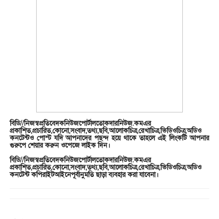
বিডি//নিজস্বপ্রতিবেদকনিউজপোর্টালতোকদারনিউজ.কমএর
প্রকাশিত,প্রচারিত,কোনো,সংবাদ,তথ্য,ছবি,আলোকচিত্র,রেখাচিত্র,ভিডিওচিত্র,অডিও
কনটেন্টও পোস্ট যদি আপনাদের পছন্দ হয়ে থাকে তাহলে এই লিংকটি আপনার
গুরুপে শেয়ার করুন ওপেজে লাইক দিন।
বিডি//নিজস্বপ্রতিবেদকনিউজপোর্টালতোকদারনিউজ.কমএর
প্রকাশিত,প্রচারিত,কোনো,সংবাদ,তথ্য,ছবি,আলোকচিত্র,রেখাচিত্র,ভিডিওচিত্র,অডিও
কনটেন্ট কপিরাইটআইনেপূর্বানুমতি ছাড়া ব্যবহার করা যাবেনা।