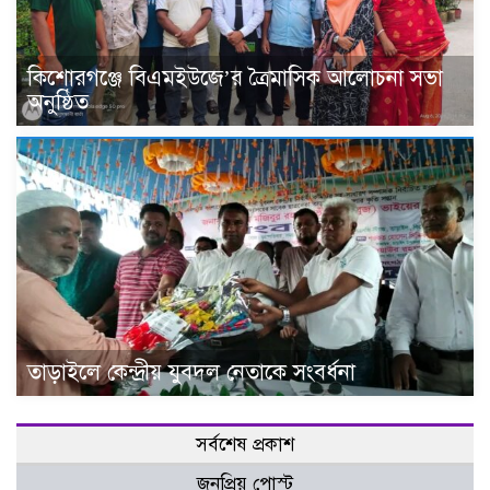
কিশোরগঞ্জে বিএমইউজে’র ত্রৈমাসিক আলোচনা সভা
অনুষ্ঠিত
তাড়াইলে কেন্দ্রীয় যুবদল নেতাকে সংবর্ধনা
সর্বশেষ প্রকাশ
জনপ্রিয় পোস্ট