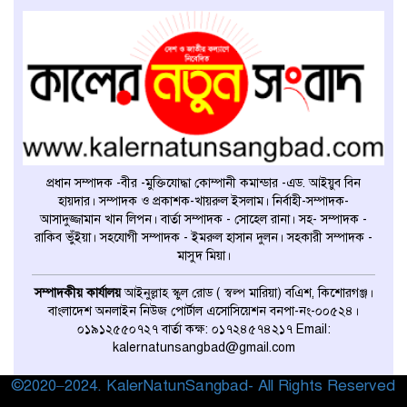
সুস্বাস্থ্যের জন্য সেরা ১২টি হেলথ টিপস
শুক্রবারের আমল
প্রধান সম্পাদক -বীর -মুক্তিযোদ্ধা কোম্পানী কমান্ডার -এড. আইয়ুব বিন
হায়দার। সম্পাদক ও প্রকাশক-খায়রুল ইসলাম। নির্বাহী-সম্পাদক-
প্যারাগুয়ের কাছে ২-১ গোলে হারল
আসাদুজ্জামান খান লিপন। বার্তা সম্পাদক - সোহেল রানা। সহ- সম্পাদক -
আর্জেন্টিনা
রাকিব ভুঁইয়া। সহযোগী সম্পাদক - ইমরুল হাসান দুলন। সহকারী সম্পাদক -
মাসুদ মিয়া।
বাছাইপর্বের ম্যাচে ১-১ গোলে ড্র
সম্পাদকীয় কার্যালয়
আইনুল্লাহ স্কুল রোড ( স্বল্প মারিয়া) বএিশ, কিশোরগঞ্জ।
করেছে ব্রাজিল ও ভেনেজুয়েলা
বাংলাদেশ অনলাইন নিউজ পোর্টাল এসোসিয়েশন বনপা-নং-০০৫২৪।
০১৯১২৫৫০৭২৭ বার্তা কক্ষ: ০১৭২৪৫৭৪২১৭ Email:
kalernatunsangbad@gmail.com
কপ-২৯ জলবায়ু সম্মেলন শেষে দেশে
©2020–2024. KalerNatunSangbad- All Rights Reserved
ফিরেছেন অন্তর্বর্তী সরকারের প্রধান