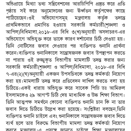
অভিপ্রায়ে মিথ্যা তথ্য সন্নিবেশনের আরডিপিপি প্রস্তুত করে প্রতি
পৃষ্ঠায় সই করে অনুমোদনের জন্য ঊর্ধ্বতন কর্তৃপক্ষের কাছে
পাঠিয়েছেন।ওই অভিযোগসমূহ মন্ত্রণালয় কর্তৃক তদন্তে
প্রাথমিকভাবে প্রমাণিত হওয়ায় সরকারি কর্মচারী(শৃঙ্খলা ও
আপিল)বিধিমালা,২০১৮-এর বিধি ৩(খ)অনুযায়ী অসদাচরণ-এর
অভিযোগে অভিযুক্ত করে তাকে কারণ দর্শানোর চিঠি দেওয়া হয়।
তিনি নোটিসের জবাব দেওয়ার পর ব্যক্তিগত শুনানি প্রার্থনা
করেন।ব্যক্তিগত শুনানিকালে সন্তোষজনক জবাব উপস্থাপন করতে
না পারায় ওই রুজ্জুকৃত বিভাগীয় মামলাটি তদন্ত করার জন্য
সরকারি কর্মচারী(শৃঙ্খলা ও আপিল)বিধিমালা, ২০১৮-এর বিধি
৭-এর(২)(ঘ)অনুযায়ী একজন উপসচিবকে তদন্ত কর্মকর্তা নিয়োগ
করা হয়।মামলাটি তদন্ত করে প্রতিবেদন দাখিল করতে বলা হয়
চিঠিতে।একই ধারায় অভিযুক্ত করে সাবেক পিডি ডঃ আমিরুল
ইসলামকেও ২৯ আগস্ট চিঠি দেয় মাধ্যমিক ও উচ্চ শিক্ষা বিভাগ।
তিনি আত্মপক্ষ সমর্থনে কোনো ব্যক্তিগত শুনানি চান কি না তার
জবাব দিতে চিঠিতে উল্লেখ করা হয়েছে। সংশ্লিষ্টরা বলছেন,তিনি
ব্যক্তিগত শুনানি চাইলে এবং শুনানিকালে সন্তোষজনক জবাব দিতে
ব্যর্থ হলে তার বিরুদ্ধে বিভাগীয় মামলা তদন্ত কর্মকর্তা নিয়োগ
করবে মন্ত্রণালয়।এ প্রসঙ্গে জানতে চাইলে শিক্ষা মন্ত্রণালয়ের