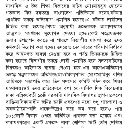
মাধ্যমিক ও উচ্চ শিক্ষা বিভাগের সচিব মোঃমাহবুব হোসেন
গতকাল নিজ দফতরে বাংলাদেশ প্রতিদিনকে বলেন,ঘটনার
প্রাথমিক তদন্তে অভিযোগ প্রমাণিত হয়েছে।এ ঘটনায় দায়ীদের
চিহ্নিত করা হয়েছে।নিয়ম অনুযায়ী প্রত্যেককে আলাদাভাবে
আত্মপক্ষ সমর্থনের সুযোগও দেওয়া হচ্ছে।কেউ সন্তোষজনক
জবাব উপস্থাপন করতে না পারলে বিভাগীয় মামলা করে তদন্ত
কর্মকর্তা নিয়োগ করা হচ্ছে। তদন্তে তাদের দায়ের পরিমাণ নির্ধারণ
করে আইনগত ব্যবস্থা নেওয়া হবে।এ পর্যন্ত তিনজনকে চিহ্নিত
করা হয়েছে।বিভাগীয় তদন্তে দোষী প্রমাণিত হলে সদস্যসচিবের
বিরুদ্ধেও আইনগত ব্যবস্থা নেওয়া হবে।এর আগেএঅভিযোগ
তদন্তে মন্ত্রণালয়ের অতিরিক্ত(মাধ্যমিক)সচিব মোঃমোমিনুর রশিদ
আমিনকে সভাপতি করে তিন সদস্যের কমিটি গঠন করে শিক্ষা
মন্ত্রণালয়।ওই তদন্ত প্রতিবেদনে বলা হয়-সার্বিক দিক বিবেচনায়
ঢাকা সন্নিকটবর্তী ১০টি সরকারি মাধ্যমিক বিদ্যালয় স্থাপন প্রকল্পে
ব্যক্তিমালিকানাধীন জমির ছয়টি প্রকল্পের মধ্যে শুধু গাছপালা ও
অবকাঠামো“যদি থাকে”উল্লেখ করে কম করে হলেও প্রায়
১০১কোটি টাকার ওপরে অতিরিক্ত প্রাক্কলন করা হয়েছে এবং
নারায়ণগঞ্জের একটি প্রকল্পে নালা শ্রেণিকে ভিটি শ্রেণি দেখিয়ে