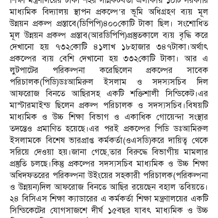
শিক্ষা মন্ত্রণালয়ের ঢাকা শহর সন্নিকটবর্তী এলাকায় ১০টি সরকারি
মাধ্যমিক বিদ্যালয় স্থাপন প্রকল্পে’র ভূমি অধিগ্রহণ ব্যয় মূল
উন্নয়ন প্রকল্প প্রস্তাবে(ডিপিপি)৪০০কোটি টাকা ছিল। সংশোধিত
মূল উন্নয়ন প্রকল্প প্রস্তাব(আরডিপিপি)প্রস্তুতকালে ব্যয় বৃদ্ধি করে
দেখানো হয় ৭৩২কোটি ৪১লাখ ১৮হাজার ৩৪৭টাকা।অর্থাৎ
প্রকল্পের ব্যয় বেশি দেখানো হয় ৩৩২কোটি টাকা। আর এ
লুটপাটের পরিকল্পনা করেছিলেন প্রকল্পের সাবেক
পরিচালক(পিডি)ডঃআমিরুল ইসলাম ও সদস্যসচিব দিল
আফরোজ বিনতে আছিরসহ একটি শক্তিশালী সিন্ডিকেট।এর
মাস্টারমাইন্ড ছিলেন প্রকল্প পরিচালক ও সদস্যসচিব।বিষয়টি
মাধ্যমিক ও উচ্চ শিক্ষা বিভাগ ও একাধিক গোয়েন্দা সংস্থার
তদন্তেও প্রমাণিত হয়েছে।এর পরই প্রকল্পের পিডি ডঃআমিরুল
ইসলামকে বিশেষ ভারপ্রাপ্ত কর্মকর্তা(ওএসডি)করে দায়িত্ব থেকে
সরিয়ে দেওয়া হয়।জানা গেছে,তার বিরুদ্ধে বিভাগীয় মামলার
প্রস্তুতি চলছে।কিন্তু প্রকল্পের সদস্যসচিব মাধ্যমিক ও উচ্চ শিক্ষা
অধিদফতরের পরিকল্পনা উইংয়ের সহকারী পরিচালক(পরিকল্পনা
ও উন্নয়ন)দিল আফরোজ বিনতে আছির রয়েছেন বহাল তবিয়তে।
২৪ বিসিএস শিক্ষা ক্যাডারের এ কর্মকর্তা শিক্ষা মন্ত্রণালয়ের একটি
সিন্ডিকেটের যোগসাজশে দীর্ঘ ১৫বছর যাবৎ মাধ্যমিক ও উচ্চ