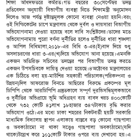
শিক্ষা অধিদফতরে কর্মরত।গত বছরের ৩০সেপ্টেম্বর তদন্ত
প্রতিবেদন অনুযায়ী বিভাগীয় ব্যবস্থা নিতে শিক্ষামন্ত্রী অনুমোদন
দিলেও আজ পর্যন্ত দৃষ্টান্তমূলক কোনো ব্যবস্থা নেওয়া হয়নি।বরং
ওই সিন্ডিকেটের চাপে মন্ত্রণালয় থেকে দুর্বল ও দায়সারা বিভাগীয়
অভিযোগনামা দেওয়া হয়েছে বলে দাবি সংশ্লিষ্টদের।তাদের মতে
অভিযোগনামায় পুরো বর্ণনা দুর্নীতির হলেও দুর্নীতির ধারা শৃঙ্খলা
ও আপিল বিধিমালা,২০১৮-এর বিধি ৩-এর(ই)বাদ দিয়ে শুধু
অসদাচরণের ধারা ৩-এর(খ)দিয়ে অভিযোগ আনা হয়েছে।এমনকি
একজন অতিরিক্ত সচিবের তদন্তের পর বিভাগীয় তদন্ত করতে
একজন উপসচিবকে দায়িত্ব দেওয়া হয়েছে।৪অক্টোবর মন্ত্রণালয়ের
এক চিঠিতে বলা হয়-মাউশির সহকারী পরিচালক(পরিকল্পনা ও
উন্নয়ন)দিল আফরোজ বিনতে আছিরের বিরুদ্ধে প্রকল্পের মূল
ডিপিপি থেকে আরডিপিপি প্রস্তুতকালে সম্পূর্ণ দুরভিসন্ধিমূলকভাবে
ও দুর্নীতির অভিপ্রায়ে ভূমি অধিগ্রহণ ব্যয় বাবদ খরচ ৪০০কোটি
থেকে ৭৩২ কোটি ৪১লাখ ১৮হাজার ৩৪৭টাকায় বৃদ্ধি করার
অভিযোগ ওঠে।এর মধ্যে ঢাকা শহরের নিকটবর্তী ছয়টি সরকারি
মাধ্যমিক বিদ্যালয় স্থাপন এলাকায় বাস্তবে বড় কোনো গাছপালা
ও অবকাঠামো না থাকা সত্ত্বেও গাছপালা অবকাঠামো(যদি
থাকে)উল্লেখ করে ১০১কোটি টাকার ওপরে ব্যয় দেখানো হয়।এ