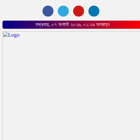
শুক্রবার, ০৭ অগাস্ট ২০২৬, ০১:২৯ অপরাহ্ন