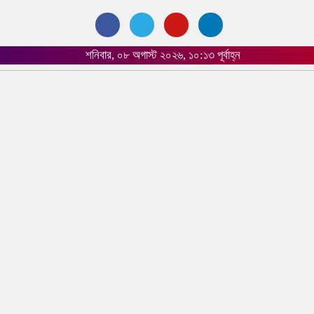
শনিবার, ০৮ অগাস্ট ২০২৬, ১০:১৩ পূর্বাহ্ন